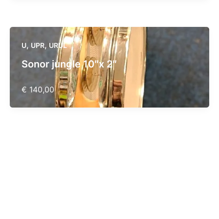
,
,
U
UPR
URUL
Sonor jungle 10″x 2″
€ 140,00