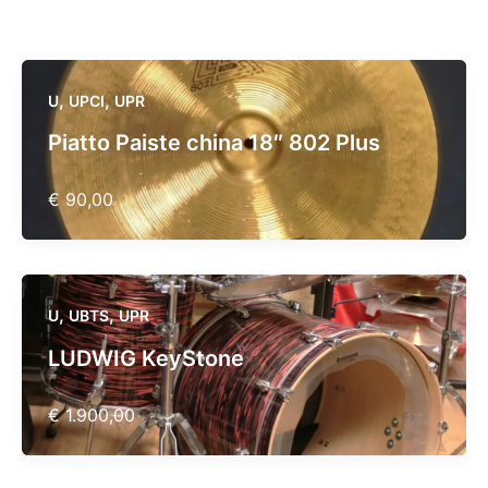
,
,
U
UPCI
UPR
Piatto Paiste china 18″ 802 Plus
€ 90,00
,
,
U
UBTS
UPR
LUDWIG KeyStone
€ 1.900,00