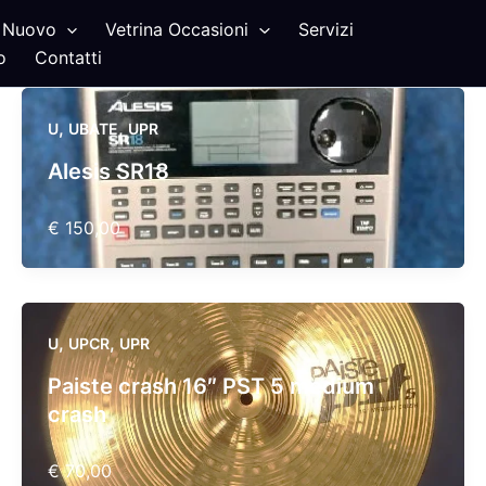
Nuovo
Vetrina Occasioni
Servizi
o
Contatti
,
,
U
UBATE
UPR
Alesis SR18
€ 150,00
,
,
U
UPCR
UPR
Paiste crash 16″ PST 5 medium
crash
€ 70,00