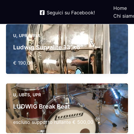
Home
Seguici su Facebook!
Chi siam
,
,
U
UPR
URUL
Ludwig Supralite 13″x6″
€ 190,00
,
,
U
UBTS
UPR
LUDWIG Break Beat
escluso supporto rullante € 500,00