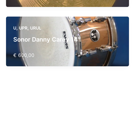
,
,
U
UPR
URUL
Sonor Danny Carey 14″
€ 600,00