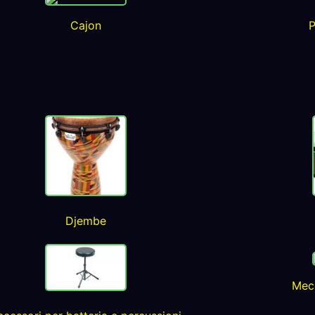
Cajon
P
Djembe
Mec