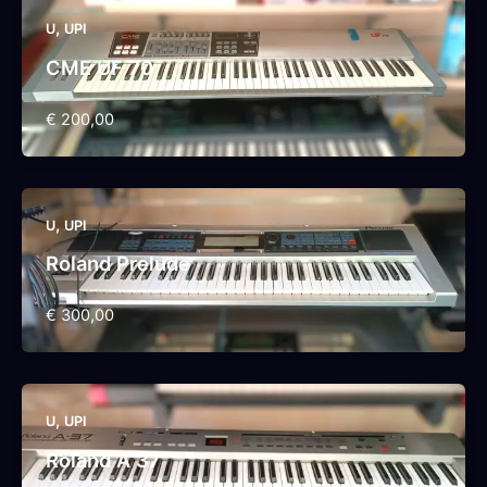
,
U
UPI
CME UF 70
€ 200,00
,
U
UPI
Roland Prelude
€ 300,00
,
U
UPI
Roland A 37