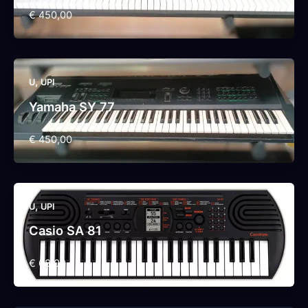
€ 450,00
,
U
UPI
Yamaha SY 77
€ 450,00
,
U
UPI
Casio SA 81
€ 68,00