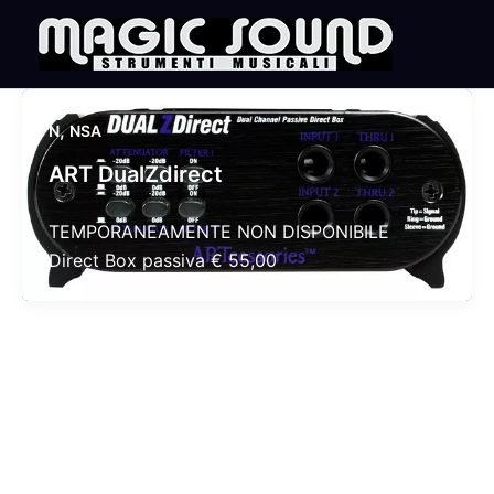
Skip
to
content
,
N
NSA
ART DualZdirect
TEMPORANEAMENTE NON DISPONIBILE
Direct Box passiva € 55,00