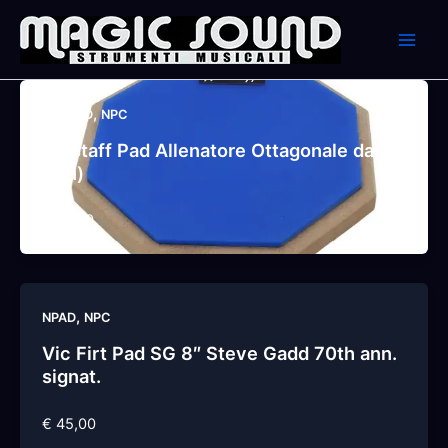
Skip
to
content
,
,
N
NPAD
NPC
ffalstaff Pad Allenatore Ottagonale da 8″
(Blu)
€ 15,00
,
NPAD
NPC
Vic Firt Pad SG 8″ Steve Gadd 70th ann.
signat.
€ 45,00