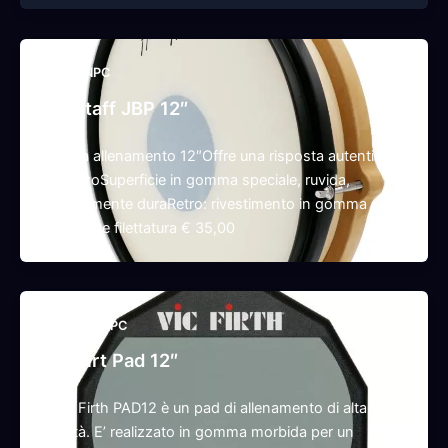
,
NPAD
NPC
fFalstaff JBP 12″
Pad da allenamento 12″Offre una risposta autentica e
rimbalzoSuperficie in gomma speciale, ruvida,
relativamente duraRetro: rivestimento in gomma
morbida e filettatura € 35,00
,
,
N
NPAD
NPC
Vic Firt Pad 12″
Il Vic Firth PAD12 è un pad di allenamento di alta
qualità. E’ realizzato in gomma morbida per un