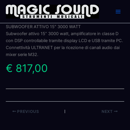
Skip
to
content
SUBWOOFER ATTIVO 15″ 3000 WATT
Subwoofer attivo 15” 3000 watt, amplificatore in classe D
con DSP controllabile tramite display LCD e USB tramite PC.
Connettività ULTRANET per la ricezione di canali audio dai
mixer serie M32.
€ 817,00
PREVIOUS
NEXT