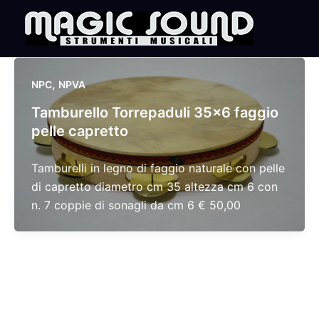
Skip
to
content
,
NPC
NPVA
Tamburello Torrepaduli 35×6 faggio
pelle capretto
Tamburelli in legno di faggio naturale con pelle
di capretto diametro cm 35 altezza cm 6 con
n. 7 coppie di sonagli da cm 6 € 50,00