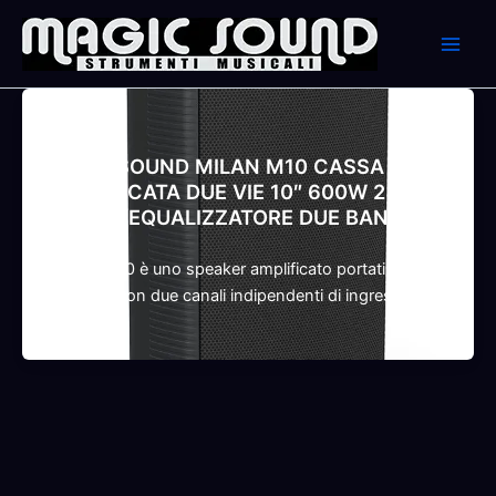
Skip
to
content
NMT
TURBOSOUND MILAN M10 CASSA
AMPLIFICATA DUE VIE 10″ 600W 2
CANALI EQUALIZZATORE DUE BANDE
Il Milan M10 è uno speaker amplificato portatile da 10″
a due vie con due canali indipendenti di ingresso. €
397,90