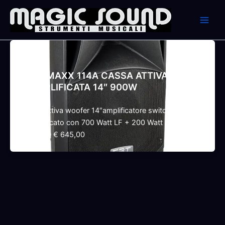
Skip
to
content
NMT
FBT JMAXX 114A CASSA ATTIVA
BIAMPLIFICATA 14″ 900W
Cassa attiva woofer 14″amplificatore switching
biamplificato con 700 Watt LF + 200 Watt HF in RMS
Classe D € 645,00