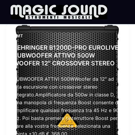
Skip
to
content
NMT
BEHRINGER B1200D-PRO EUROLIVE
SUBWOOFER ATTIVO 500W
WOOFER 12″ CROSSOVER STEREO
SUBWOOFER ATTIVI 500WWoofer da 12″ ad
alta escursione con crossover stereo
integrato.Amplificatore da 500w in classe D,
Una manopola di frequenza Boost consente di
amplificare qualsiasi frequenza tra 45 Hz e 90
Hz. Poi basta premere l’interruttore Boost per
dare alla vostra frequenza selezionata una
spinta +10 dB € 368,00