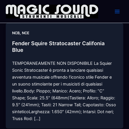
Skip
to
content
,
NCB
NCE
Fender Squire Stratocaster Califonia
Blue
TEMPORANEAMENTE NON DISPONIBILE La Squier
Sonic Stratocaster è pronta a lanciare qualsiasi
avventura musicale offrendo l’iconico stile Fender e
un suono stimolante per i musicisti di qualsiasi
livello.Body: Pioppo; Manico: Acero; Profilo: “C”
Shape; Scala: 25.5″ (648mm)Tastiera: Alloro; Raggio:
9.5″ (241mm); Tasti: 21 Narrow Tall; Capotasto: Osso
sinteticoLarghezza: 1.650″ (42mm); Intarsi: Dot neri;
Truss Rod: […]