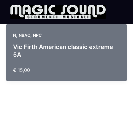
Skip
to
content
,
,
N
NBAC
NPC
Vic Firth American classic extreme
5A
€ 15,00