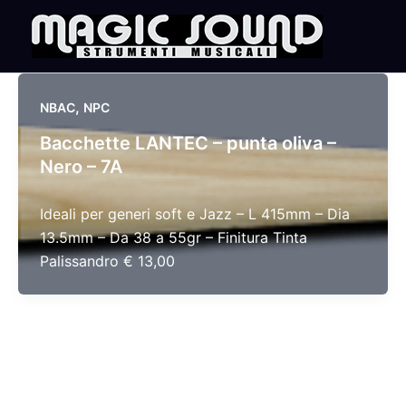
Skip
to
content
,
NBAC
NPC
Bacchette LANTEC – punta oliva –
Nero – 7A
Ideali per generi soft e Jazz – L 415mm – Dia
13.5mm – Da 38 a 55gr – Finitura Tinta
Palissandro € 13,00