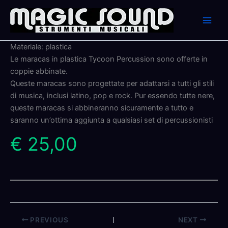
Skip
to
content
Materiale: plastica
Le maracas in plastica Tycoon Percussion sono offerte in
coppie abbinate.
Queste maracas sono progettate per adattarsi a tutti gli stili
di musica, inclusi latino, pop e rock. Pur essendo tutte nere,
queste maracas si abbineranno sicuramente a tutto e
saranno un’ottima aggiunta a qualsiasi set di percussionisti
€ 25,00
PREVIOUS
NEXT