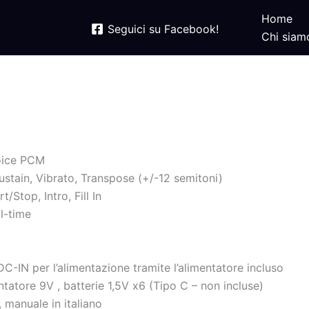
Home
Seguici su Facebook!
Chi siam
Voice PCM
ustain, Vibrato, Transpose (+/-12 semitoni)
Stop, Intro, Fill In
l-time
DC-IN per l’alimentazione tramite l’alimentatore incluso
tatore 9V , batterie 1,5V x6 (Tipo C – non incluse)
 manuale in italiano