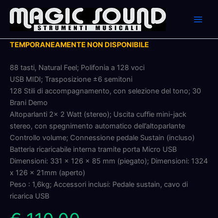
Skip
to
content
TEMPORANEAMENTE NON DISPONIBILE
88 tasti, Natural Feel; Polifonia a 128 voci
USB MIDI; Trasposizione ±6 semitoni
128 Stili di accompagnamento, con selezione del tono; 30
Brani Demo
Altoparlanti 2x 2 Watt (stereo); Uscita cuffie mini-jack
stereo, con spegnimento automatico dell’altoparlante
Controllo volume; Connessione pedale Sustain (incluso)
Batteria ricaricabile interna tramite porta Micro USB
Dimensioni: 331 x 126 x 85 mm (piegato); Dimensioni: 1324
x 126 x 21mm (aperto)
Peso : 1,6kg; Accessori inclusi: Pedale sustain, cavo di
ricarica USB